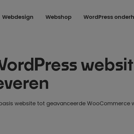
Webdesign
Webshop
WordPress onder
WordPress
websit
everen
 basis website tot geavanceerde WooCommerce w