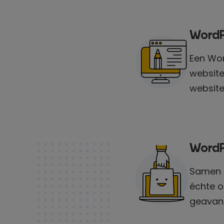
WordP
Een Wor
website
website
WordP
Samen m
échte o
geavan