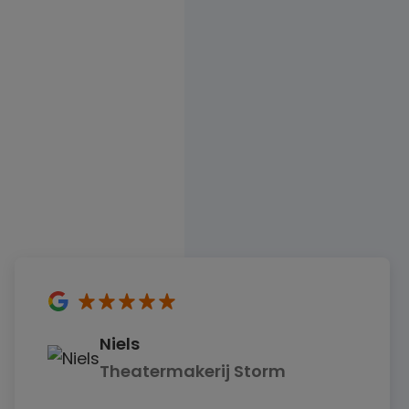
5
sterren
Niels
Theatermakerij Storm