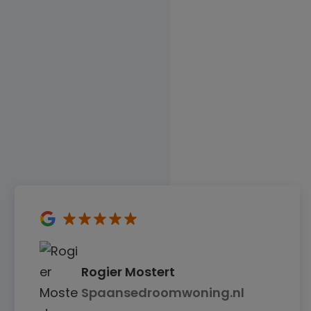
5
sterren
Rogier Mostert
Spaansedroomwoning.nl