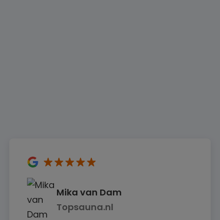
5
sterren
Mika van Dam
Topsauna.nl