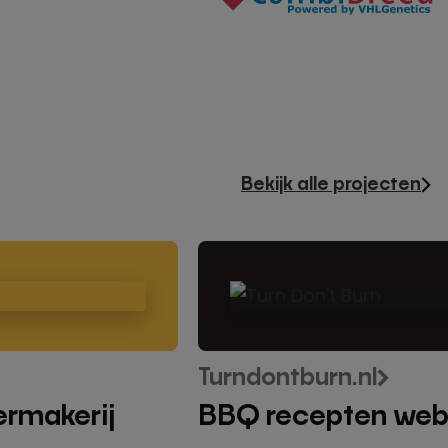
Bekijk alle projecten
BBQ
recepten
website
Turn
Don’t
Turndontburn.nl
Burn
ermakerij
BBQ recepten webs