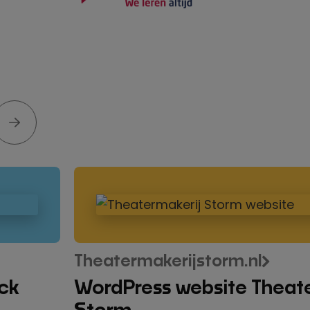
WordPress
website
Theatermakerij
Storm
Theatermakerijstorm.nl
ck
WordPress website Theat