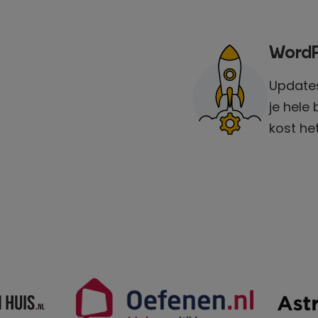
WordP
Updates
je hele 
kost het