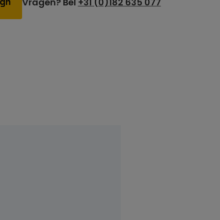
Vragen? Bel
+31 (0)182 635 077
ign