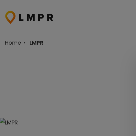
Ga
naar
de
inhoud
Home
•
LMPR