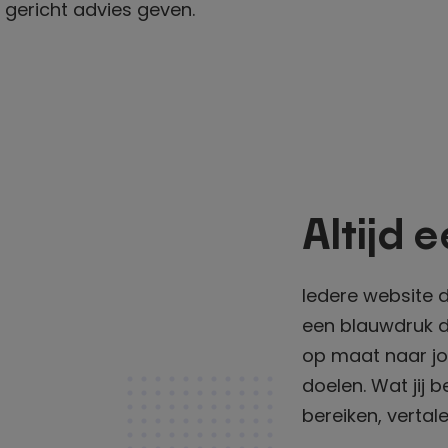
 gericht advies geven.
Altijd 
Iedere website 
een blauwdruk d
op maat naar j
doelen. Wat jij b
bereiken, vertal