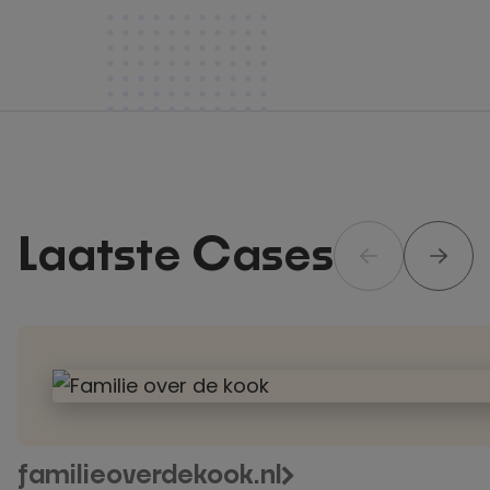
Laatste Cases
Moderne
foodblog
voor
Familie
over
familieoverdekook.nl