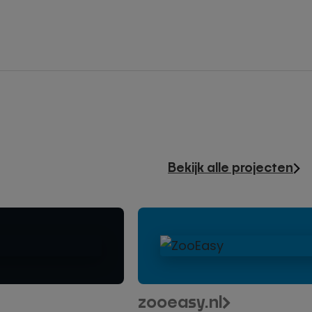
Bekijk alle projecten
WordPress
website
op
maat
voor
zooeasy.nl