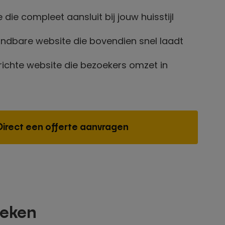
 die compleet aansluit bij jouw huisstijl
indbare website die bovendien snel laadt
richte website die bezoekers omzet in
Direct een offerte aanvragen
ieken