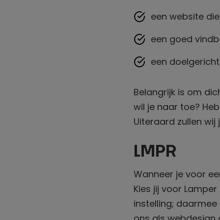
een website die 
een goed vindba
een doelgericht
Belangrijk is om dic
wil je naar toe? He
Uiteraard zullen wij
LMPR
Wanneer je voor een
Kies jij voor Lamper
instelling; daarmee
ons als webdesign a