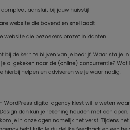
compleet aansluit bij jouw huisstijl
re website die bovendien snel laadt
e website die bezoekers omzet in klanten
ht bij de kern te blijven van je bedrijf. Waar sta je 
b je al gekeken naar de (online) concurrentie? Wat 
 je hierbij helpen en adviseren we je waar nodig.
 WordPress digital agency kiest wil je weten waar 
 Design dan kun je rekening houden met een open, e
 kom je in onze ogen namelijk het verst. Tijdens he
gency hebt krijg je duidelijke feedback en een held