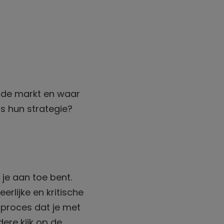
in de markt en waar
is hun strategie?
je aan toe bent.
erlijke en kritische
t proces dat je met
ere kijk op de