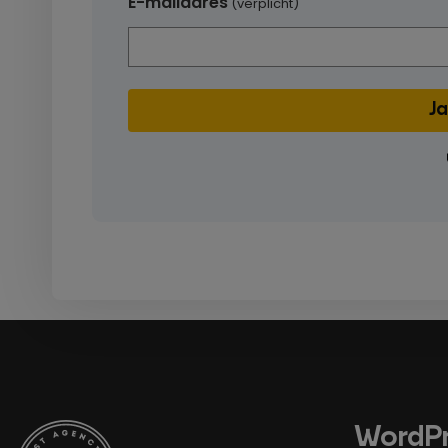
E-mailadres
(verplicht)
WordPr