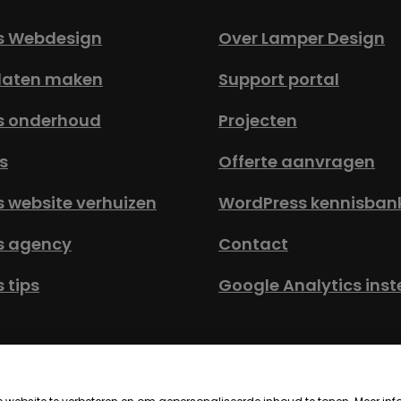
s Webdesign
Over Lamper Design
laten maken
Support portal
s onderhoud
Projecten
s
Offerte aanvragen
 website verhuizen
WordPress kennisban
s agency
Contact
 tips
Google Analytics inst
emene Voorwaarden
Privacy Statement
Toegankelijkh