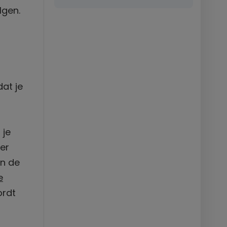
lgen.
at je
 je
er
an de
e
ordt