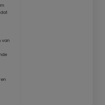
om
 dat
n van
ende
ren