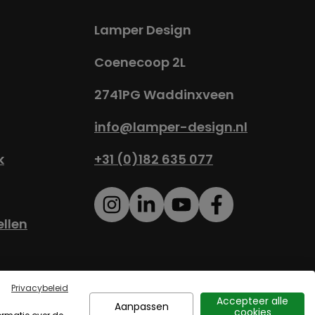
Lamper Design
Coenecoop 2L
2741PG Waddinxveen
info@lamper-design.nl
k
+31 (0)182 635 077
ellen
eidsverklaring
Sitemap
Privacybeleid
Accepteer alle
Aanpassen
cookies