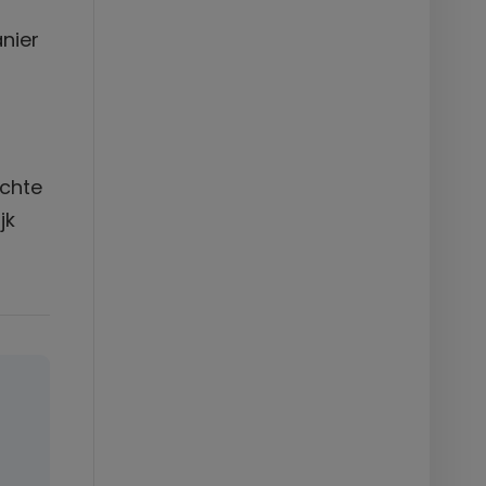
anier
ichte
jk