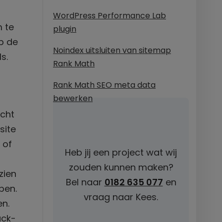
WordPress Performance Lab
 te
plugin
op de
Noindex uitsluiten van sitemap
s.
Rank Math
Rank Math SEO meta data
bewerken
acht
site
 of
Heb jij een project wat wij
zouden kunnen maken?
zien
Bel naar
0182 635 077
en
pen.
vraag naar Kees.
en.
ack-