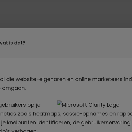
 wat is dat?
ool die website-eigenaren en online marketeers inz
te omgaan.
gebruikers op je
functies zoals heatmaps, sessie-opnames en rapp
 je knelpunten identificeren, de gebruikerservaring
tio’s verhogen.