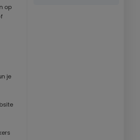
en op
of
n je
bsite
kers