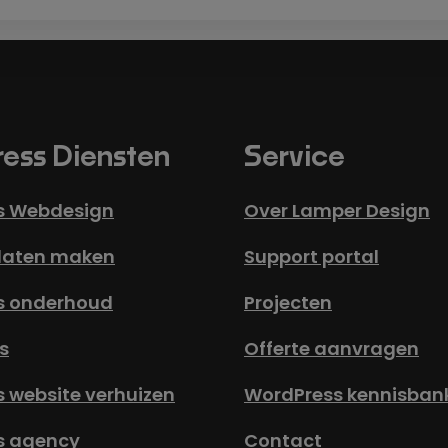
ess Diensten
Service
s Webdesign
Over Lamper Design
laten maken
Support portal
s onderhoud
Projecten
s
Offerte aanvragen
 website verhuizen
WordPress kennisban
s agency
Contact