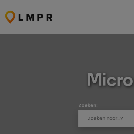
Ga
naar
de
inhoud
Micros
Zoeken: