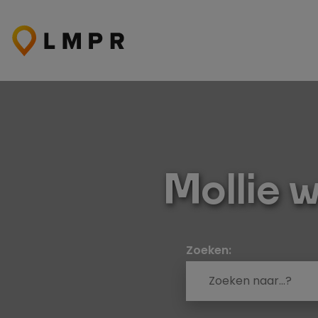
Ga
naar
de
inhoud
Mollie 
Zoeken: