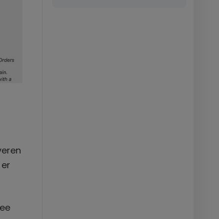
veren
 er
mee