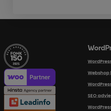
WordPr
WordPres
Webshop 
WordPres
SEO advie
WordPress