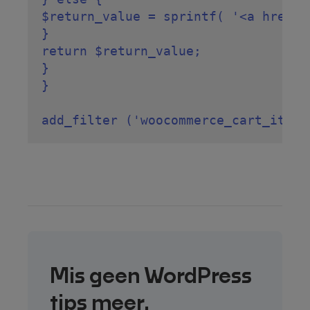
$return_value = sprintf( '<a href="
}

return $return_value;

}

}

Mis geen WordPress
tips meer.