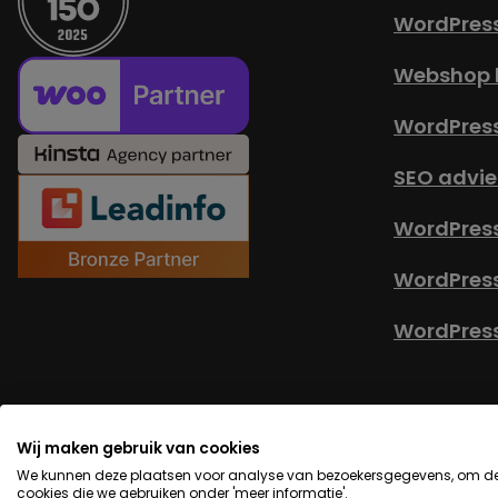
WordPres
Webshop 
WordPres
SEO advie
WordPress
WordPres
WordPress
© Copyright 2026 -
Alg
Wij maken gebruik van cookies
We kunnen deze plaatsen voor analyse van bezoekersgegevens, om de w
cookies die we gebruiken onder 'meer informatie'.