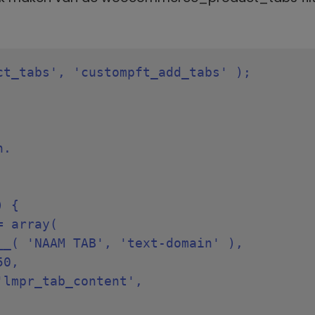
t_tabs', 'custompft_add_tabs' );

.

 {
