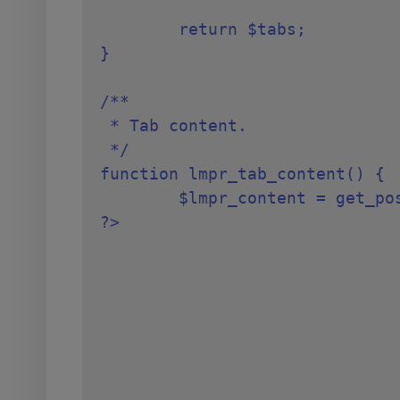
	return $tabs;

}

/**

 * Tab content.

 */

function lmpr_tab_content() {

	$lmpr_content = get_post_meta( get_the_ID(), '_lmpr_product_lmpr_content', true );

?>
