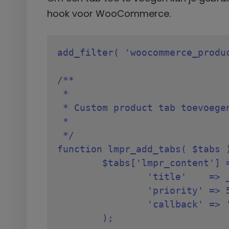
hook voor WooCommerce.
add_filter( 'woocommerce_produc
/**

 *

 * Custom product tab toevoegen
 *

 */

function lmpr_add_tabs( $tabs )
	$tabs['lmpr_content'] = array(

		'title'    => __( 'NAAM TAB', 'text-domain' ),

		'priority' => 50,

		'callback' => 'lmpr_tab_content',

	);
