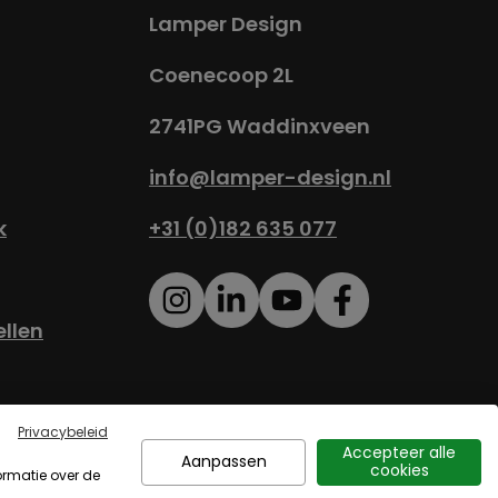
Lamper Design
Coenecoop 2L
2741PG Waddinxveen
info@lamper-design.nl
k
+31 (0)182 635 077
ellen
eidsverklaring
Sitemap
Privacybeleid
Accepteer alle
Aanpassen
cookies
ormatie over de