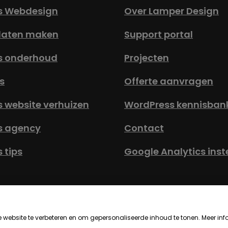
s Webdesign
Over Lamper Design
laten maken
Support portal
s onderhoud
Projecten
s
Offerte aanvragen
 website verhuizen
WordPress kennisban
s agency
Contact
 tips
Google Analytics inst
emene Voorwaarden
Privacy Statement
Toegankelijkh
ebsite te verbeteren en om gepersonaliseerde inhoud te tonen. Meer inf