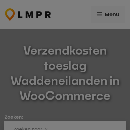
Ga
naar
Menu
de
inhoud
Verzendkosten
toeslag
Waddeneilanden in
WooCommerce
Zoeken: