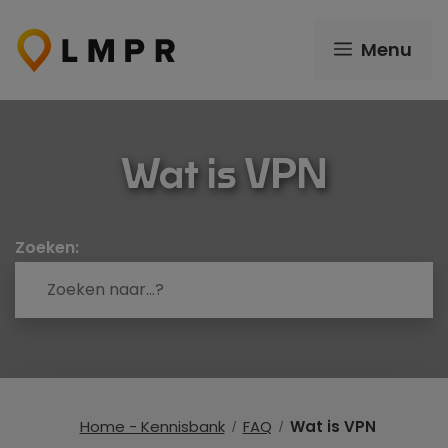
Ga
naar
Menu
de
inhoud
Wat is VPN
Zoeken:
Home - Kennisbank
FAQ
Wat is VPN