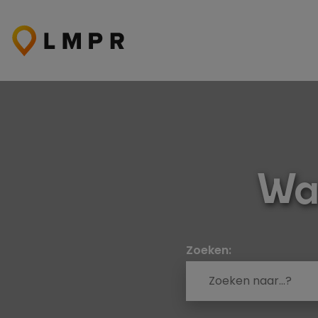
Ga
naar
de
inhoud
Wa
Zoeken: