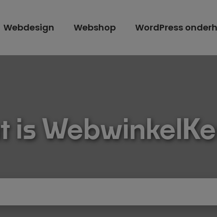
Webdesign
Webshop
WordPress onder
t is WebwinkelKe