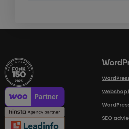
WordPr
WordPres
Webshop 
WordPres
SEO advie