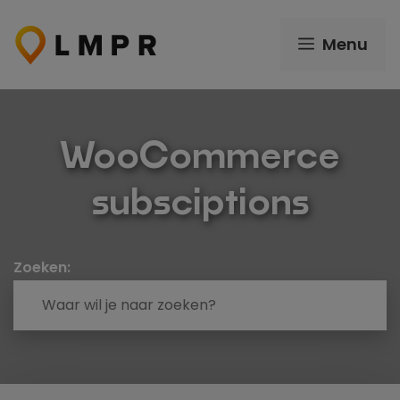
Ga
naar
Menu
de
inhoud
WooCommerce
subsciptions
Zoeken: