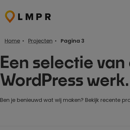
Ga
naar
de
inhoud
Home
•
Projecten
•
Pagina 3
Een selectie van
WordPress
werk.
Ben je benieuwd wat wij maken? Bekijk recente pr