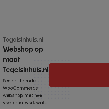
webshop in vier
verschillende
talen. Het project
is ingericht als
een WordPress
multisite
Tegelsinhuis.nl
gekoppeld aan
Webshop op
de vertaaltool
van Clonable.
maat
Hiermee is een
Tegelsinhuis.nl
doel neergezet
Een bestaande
voor een flinke
WooCommerce
groei in de
webshop met heel
komende jaren.
veel maatwerk wat
Vanaf hier