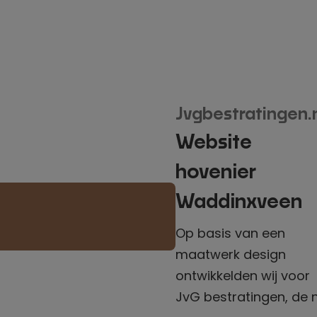
heren webshop
ontwikkelt. Het
betreft beiden
complete
webshops met
Jvgbestratingen.
een speciaal B2B
Website
deel. Alle
producten zijn
hovenier
overgezet uit de
Waddinxveen
oude webshops,
verrijkt met
Op basis van een
aanvullende
maatwerk design
gegevens en
ontwikkelden wij voor
voorzien van SEO
JvG bestratingen, de n