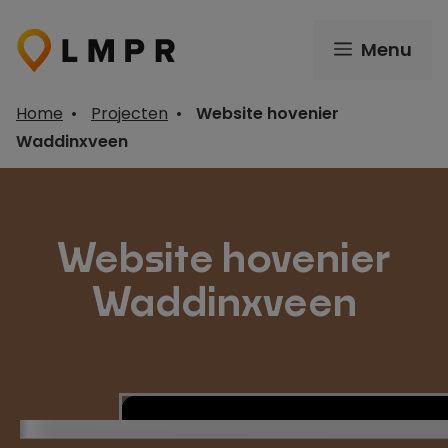
Ga
naar
Menu
de
inhoud
Home
•
Projecten
•
Website hovenier
Waddinxveen
Website hovenier
Waddinxveen