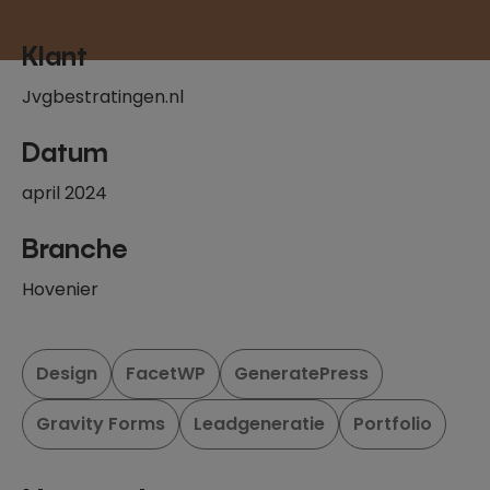
Klant
Jvgbestratingen.nl
Datum
april 2024
Branche
Hovenier
Design
FacetWP
GeneratePress
Gravity Forms
Leadgeneratie
Portfolio