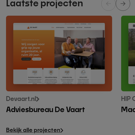
Laatste projecten
Adviesbureau
Maat
De
websi
Vaart
Hipgr
Devaart.nl
HIP 
Adviesbureau De Vaart
Maa
Bekijk alle projecten