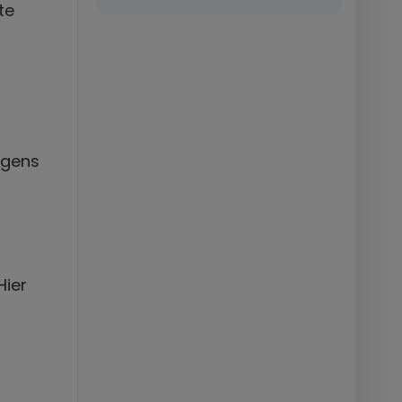
te
lgens
Hier