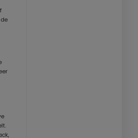
f
 de
e
eer
ve
lt.
ack,