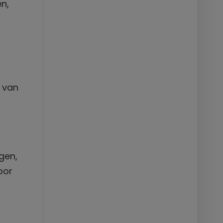
en,
l van
gen,
oor