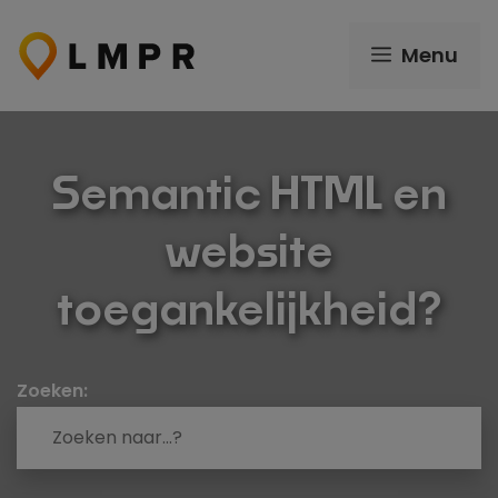
Ga
naar
Menu
de
inhoud
Semantic HTML en
website
toegankelijkheid?
Zoeken: