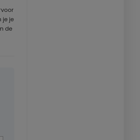
ervoor
 je je
an de