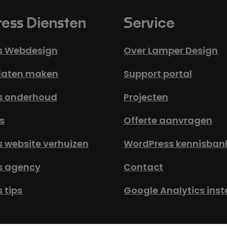
ess Diensten
Service
s Webdesign
Over Lamper Design
laten maken
Support portal
s onderhoud
Projecten
s
Offerte aanvragen
 website verhuizen
WordPress kennisban
s agency
Contact
 tips
Google Analytics inst