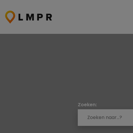
Ga
naar
de
inhoud
Zoeken: