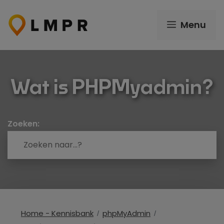
Ga
naar
Menu
de
inhoud
Wat is PHPMyadmin?
Zoeken:
Home - Kennisbank
phpMyAdmin