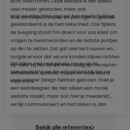
echt overtroffen. Onze website is niet alleen
veel mooier geworden, maar ook
Wat we misschien nog wel het meest hebben
overzichtelijker, sneller en prettiger in gebruik.
gewaardeerd, is de betrokkenheid. Ook tijdens
de livegang stond Tim direct voor ons klaar om
vragen te beantwoorden en de laatste puntjes
op de i te zetten. Dat gaf veel vertrouwen en
zorgde ervoor dat wij ons konden blijven richten
We kijken met veel plezier terug op de
op waar wij het liefste mee bezig zijn: recepten
samenwerking en zijn ontzettend blij dat we
ontwikkelen, content maken en onze lezers
voor Lamper Design hebben gekozen. Zoek je
inspireren.
een webdesigner die niet alleen een mooie
website maakt, maar ook met je meedenkt,
eerlijk communiceert en betrokken is, dan
kunnen wij Lamper Design van harte
aanbevelen.
Bekijk alle referenties