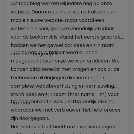
Als foodblog werken wij iedere dag op onze
website. Daarom zochten we niet alleen een
mooie nieuwe website, maar vooral een
website die snel, gebruiksvriendelijk en klaar
voor de toekomst is. Vanaf het eerste gesprek
hadden we het gevoel dat Kees en zijn team
Tijdens het hele traject werd er goed
ons echt begreep.
meegedacht over onze wensen en ideeën. We
konden altijd terecht met vragen en ook bij de
technische uitdagingen die horen bij een
complete websiteverhuizing en vernieuwing,
stond Kees en zijn team (met name Tim) voor
De communicatie was prettig, eerlijk en snel,
ons klaar.
waardoor we met vertrouwen het hele proces
zijn doorgegaan.
Het eindresultaat heeft onze verwachtingen