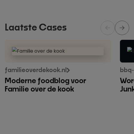
Laatste Cases
Moderne
WordP
foodblog
foodb
voor
voor
Familie
BBQ
familieoverdekook.nl
bbq-
over
Junki
Moderne foodblog voor
Wor
de
Familie over de kook
Jun
kook