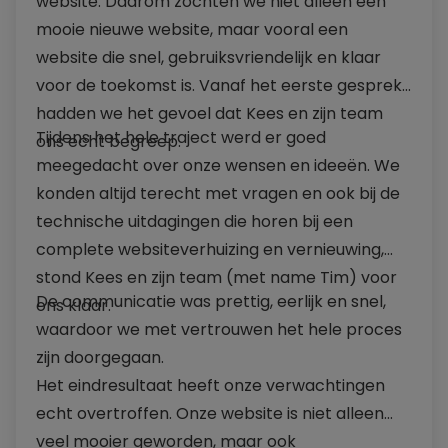
website. Daarom zochten we niet alleen een
mooie nieuwe website, maar vooral een
website die snel, gebruiksvriendelijk en klaar
voor de toekomst is. Vanaf het eerste gesprek
hadden we het gevoel dat Kees en zijn team
Tijdens het hele traject werd er goed
ons echt begreep.
meegedacht over onze wensen en ideeën. We
konden altijd terecht met vragen en ook bij de
technische uitdagingen die horen bij een
complete websiteverhuizing en vernieuwing,
stond Kees en zijn team (met name Tim) voor
De communicatie was prettig, eerlijk en snel,
ons klaar.
waardoor we met vertrouwen het hele proces
zijn doorgegaan.
Het eindresultaat heeft onze verwachtingen
echt overtroffen. Onze website is niet alleen
veel mooier geworden, maar ook