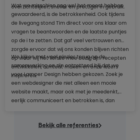
Wat we misschien nog wel het meest hebben
overzichtelijker, sneller en prettiger in gebruik.
gewaardeerd, is de betrokkenheid. Ook tijdens
de livegang stond Tim direct voor ons klaar om
vragen te beantwoorden en de laatste puntjes
op de i te zetten. Dat gaf veel vertrouwen en
zorgde ervoor dat wij ons konden blijven richten
We kijken met veel plezier terug op de
op waar wij het liefste mee bezig zijn: recepten
samenwerking en zijn ontzettend blij dat we
ontwikkelen, content maken en onze lezers
voor Lamper Design hebben gekozen. Zoek je
inspireren.
een webdesigner die niet alleen een mooie
website maakt, maar ook met je meedenkt,
eerlijk communiceert en betrokken is, dan
kunnen wij Lamper Design van harte
aanbevelen.
Bekijk alle referenties