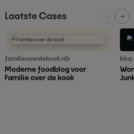
Laatste Cases
Moderne
WordP
foodblog
foodb
voor
voor
Familie
BBQ
familieoverdekook.nl
bbq-
over
Junki
Moderne foodblog voor
Wor
de
Familie over de kook
Jun
kook