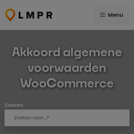
Ga
naar
Menu
de
inhoud
Akkoord algemene
voorwaarden
WooCommerce
Zoeken: