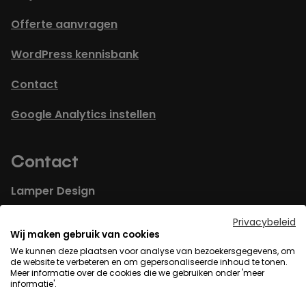
Offerte aanvragen
WordPress kennisbank
Contact
Google Analytics instellen
Contact
Lamper Design
Coenecoop 2L
Privacybeleid
Wij maken gebruik van cookies
2741PG Waddinxveen
We kunnen deze plaatsen voor analyse van bezoekersgegevens, om
de website te verbeteren en om gepersonaliseerde inhoud te tonen.
Meer informatie over de cookies die we gebruiken onder 'meer
info@lamper-design.nl
informatie'.