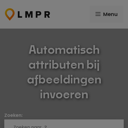
Ga
naar
Menu
de
inhoud
Automatisch
attributen bij
afbeeldingen
invoeren
Zoeken: