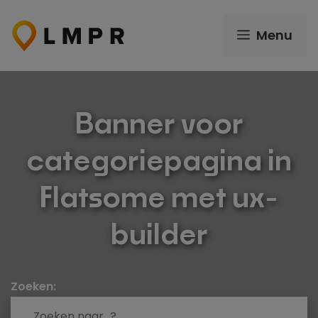
Ga
naar
Menu
de
inhoud
Banner voor
categoriepagina in
Flatsome met ux-
builder
Zoeken: