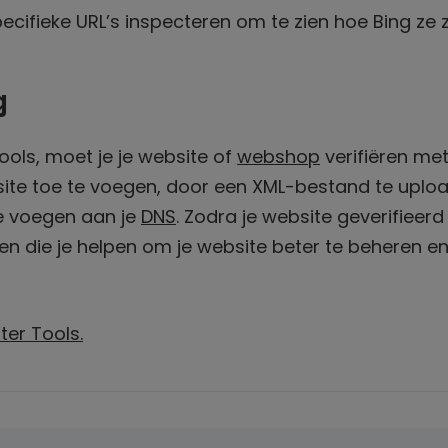
ecifieke URL’s inspecteren om te zien hoe Bing ze z
g
ls, moet je je website of
webshop
verifiëren me
 site toe te voegen, door een XML-bestand te uplo
te voegen aan je
DNS
. Zodra je website geverifieerd 
ten die je helpen om je website beter te beheren en
er Tools.