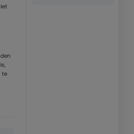
iet
t
aden
is,
 te