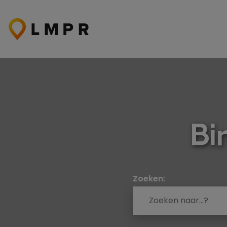
Ga
naar
de
inhoud
Bi
Zoeken: