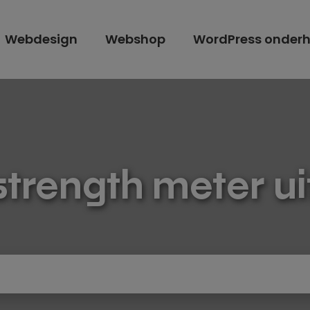
Webdesign
Webshop
WordPress onder
trength meter u