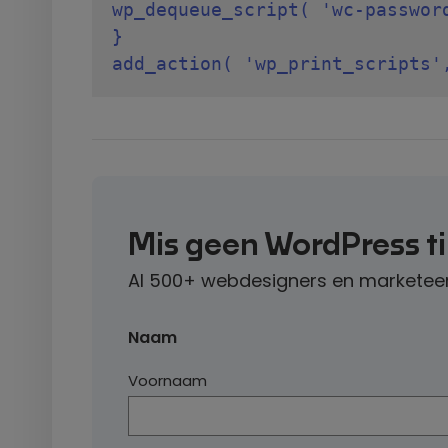
wp_dequeue_script( 'wc-password
}

Mis geen WordPress t
Al 500+ webdesigners en marketeer
Naam
Voornaam