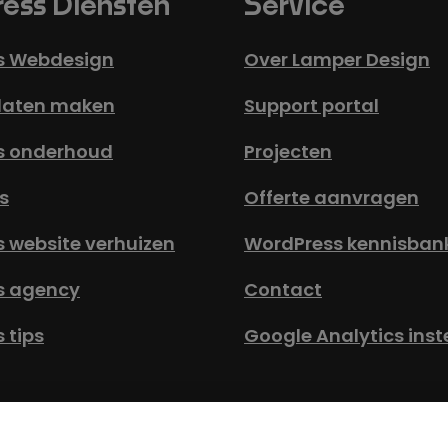
ess Diensten
Service
s Webdesign
Over Lamper Design
laten maken
Support portal
s onderhoud
Projecten
s
Offerte aanvragen
 website verhuizen
WordPress kennisban
s agency
Contact
 tips
Google Analytics inst
emene Voorwaarden
Privacy Statement
Toegankelijkh