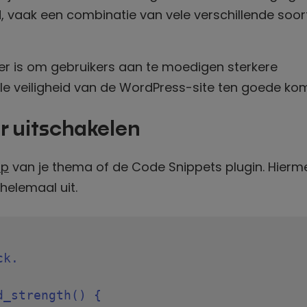
d, vaak een combinatie van vele verschillende soor
er is om gebruikers aan te moedigen sterkere
e veiligheid van de WordPress-site ten goede kom
r uitschakelen
hp
van je thema of de Code Snippets plugin. Hierm
helemaal uit.
k.

_strength() {
