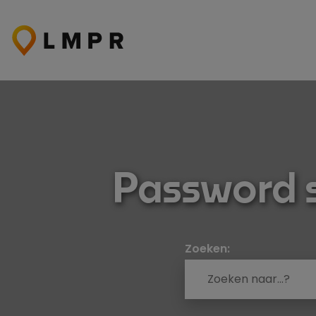
Ga
naar
de
inhoud
Password s
Zoeken: