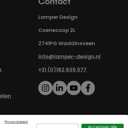
Contact
Lamper Design
Coenecoop 2L
2741PG Waddinxveen
info@lamper-design.nl
k
+31 (0)182 635 077
ellen
eidsverklaring
Sitemap
Privacybeleid
Accepteer alle