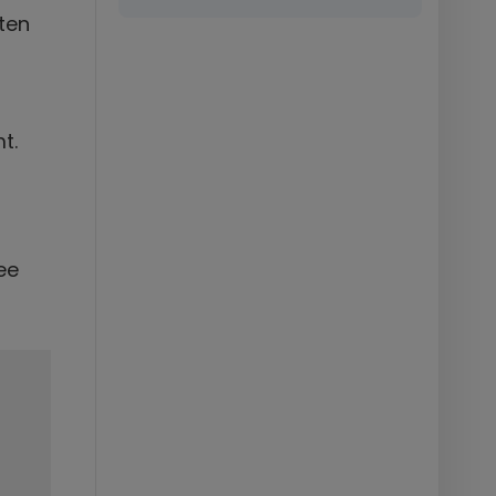
ten
t.
ee