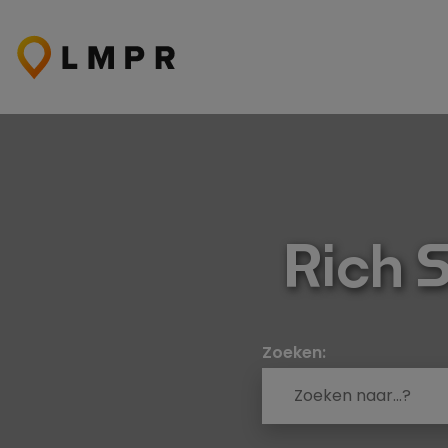
Ga
naar
de
inhoud
Rich 
Zoeken: