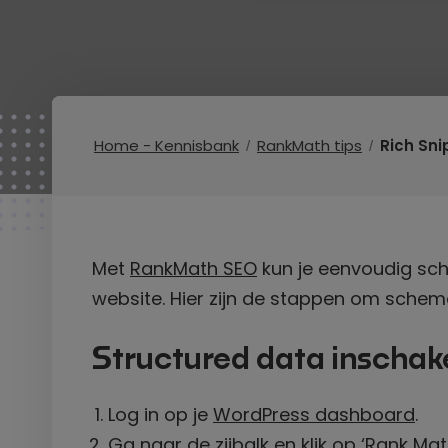
Home - Kennisbank
RankMath tips
Rich Sn
Met
RankMath SEO
kun je eenvoudig sc
website. Hier zijn de stappen om schem
Structured data inschak
Log in op je
WordPress dashboard
.
Ga naar de zijbalk en klik op ‘Rank M