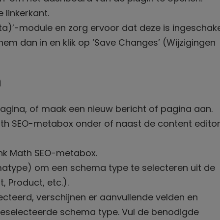
 linkerkant.
a)’-module en zorg ervoor dat deze is ingeschake
 hem dan in en klik op ‘Save Changes’ (Wijzigingen
n
agina, of maak een nieuw bericht of pagina aan.
th SEO-metabox onder of naast de content editor
Rank Math SEO-metabox.
matype) om een schema type te selecteren uit de
, Product, etc.).
cteerd, verschijnen er aanvullende velden en
et geselecteerde schema type. Vul de benodigde