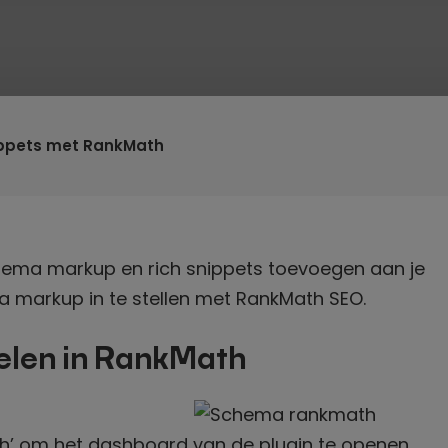
ippets met RankMath
hema markup en rich snippets toevoegen aan je
a markup in te stellen met RankMath SEO.
elen in RankMath
ath’ om het dashboard van de plugin te openen.