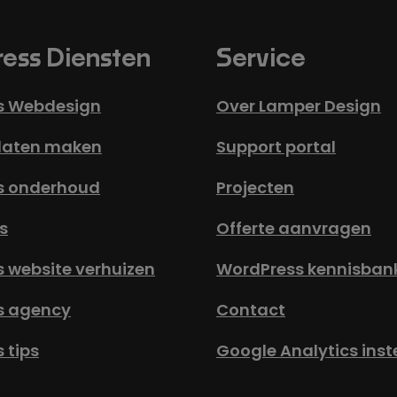
ess Diensten
Service
s Webdesign
Over Lamper Design
laten maken
Support portal
s onderhoud
Projecten
s
Offerte aanvragen
 website verhuizen
WordPress kennisban
s agency
Contact
 tips
Google Analytics inst