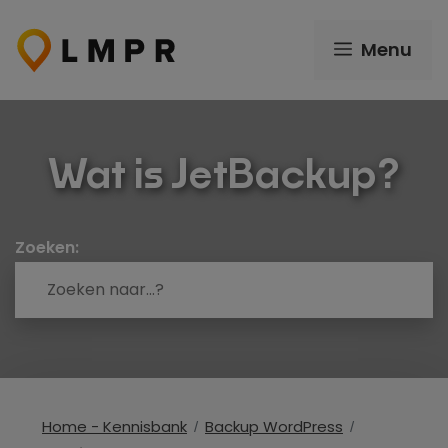
Ga
naar
Menu
de
inhoud
Wat is JetBackup?
Zoeken:
Home - Kennisbank
Backup WordPress