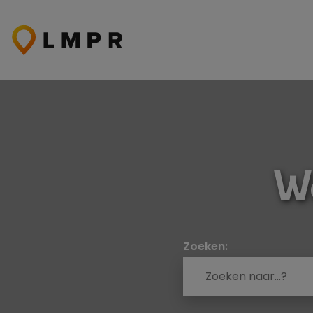
Ga
naar
de
inhoud
W
Zoeken: