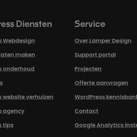
ess Diensten
Service
s Webdesign
Over Lamper Design
laten maken
Support portal
s onderhoud
Projecten
s
Offerte aanvragen
 website verhuizen
WordPress kennisban
s agency
Contact
 tips
Google Analytics inst