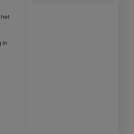
 het
 in