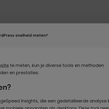
dPress snelheid meten?
site
te meten, kun je diverse tools en methoden
jden en prestaties.
en?
ageSpeed Insights, die een gedetailleerde analyse 
wel mobiele apparaten als desktops. Deze tool gee