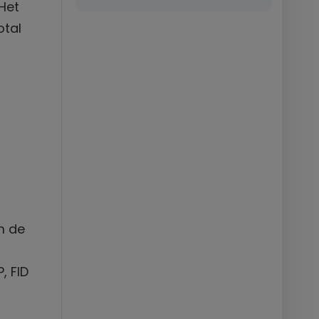
 Het
otal
m de
, FID