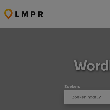
Ga
naar
de
inhoud
Word
Zoeken: