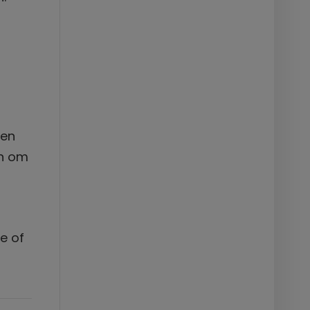
den
en om
e of