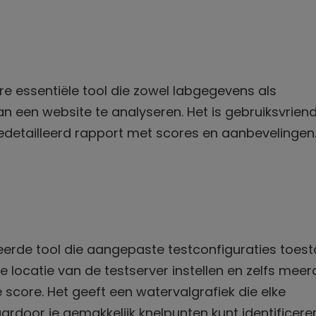
e essentiële tool die zowel labgegevens als
 een website te analyseren. Het is gebruiksvriende
gedetailleerd rapport met scores en aanbevelingen
rde tool die aangepaste testconfiguraties toest
e locatie van de testserver instellen en zelfs meer
score. Het geeft een watervalgrafiek die elke
rdoor je gemakkelijk knelpunten kunt identificeren