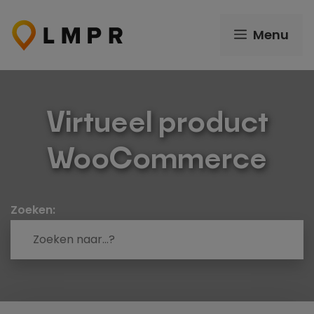
Ga
naar
Menu
de
inhoud
Virtueel product
WooCommerce
Zoeken: