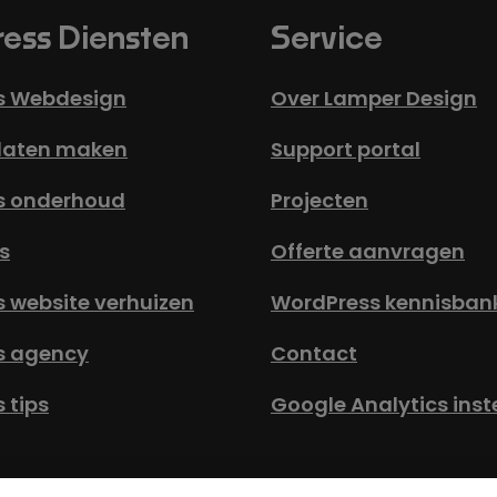
ess Diensten
Service
s Webdesign
Over Lamper Design
laten maken
Support portal
s onderhoud
Projecten
s
Offerte aanvragen
 website verhuizen
WordPress kennisban
s agency
Contact
 tips
Google Analytics inst