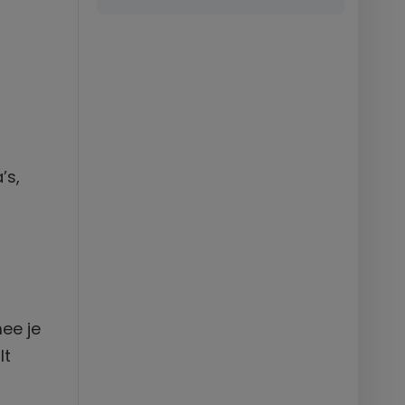
’s,
ee je
lt