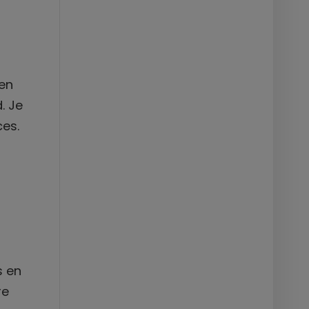
den
. Je
es.
s en
re