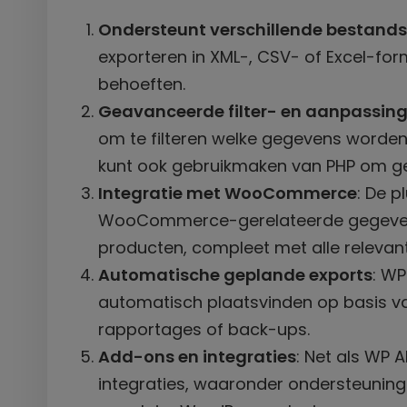
Ondersteunt verschillende bestand
exporteren in XML-, CSV- of Excel-form
behoeften.
Geavanceerde filter- en aanpassing
om te filteren welke gegevens worde
kunt ook gebruikmaken van PHP om ge
Integratie met WooCommerce
: De p
WooCommerce-gerelateerde gegevens t
producten, compleet met alle releva
Automatische geplande exports
: WP
automatisch plaatsvinden op basis v
rapportages of back-ups.
Add-ons en integraties
: Net als WP A
integraties, waaronder ondersteunin