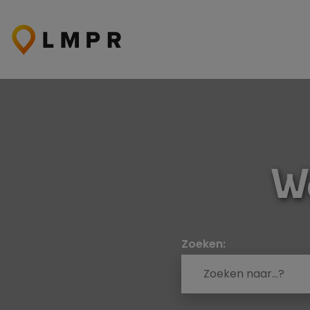
Ga
naar
de
inhoud
Wa
Zoeken: