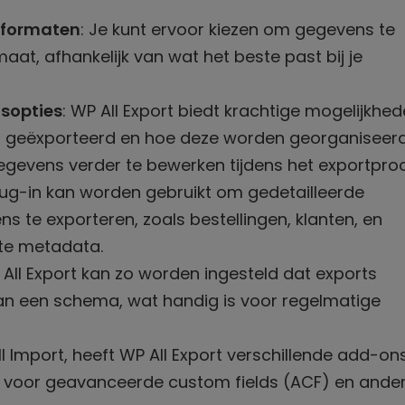
sformaten
: Je kunt ervoor kiezen om gegevens te
aat, afhankelijk van wat het beste past bij je
sopties
: WP All Export biedt krachtige mogelijkhe
n geëxporteerd en hoe deze worden georganiseerd
gevens verder te bewerken tijdens het exportproc
lug-in kan worden gebruikt om gedetailleerde
e exporteren, zoals bestellingen, klanten, en
nte metadata.
 All Export kan zo worden ingesteld dat exports
an een schema, wat handig is voor regelmatige
ll Import, heeft WP All Export verschillende add-on
g voor geavanceerde custom fields (ACF) en ande