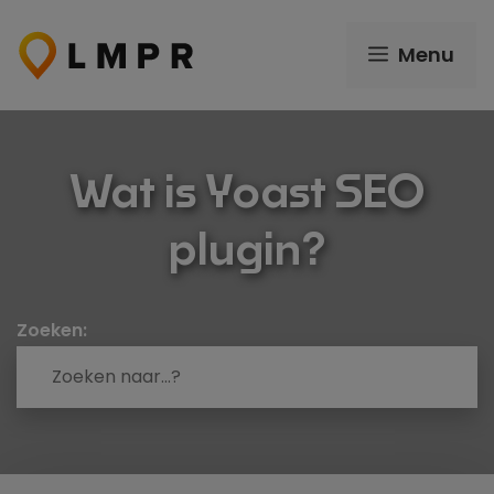
Ga
naar
Menu
de
inhoud
Wat is Yoast SEO
plugin?
Zoeken: