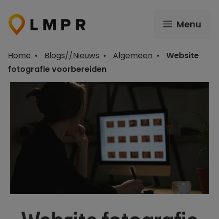
Ga
naar
Menu
de
inhoud
Home
•
Blogs//Nieuws
•
Algemeen
•
Website
fotografie voorbereiden