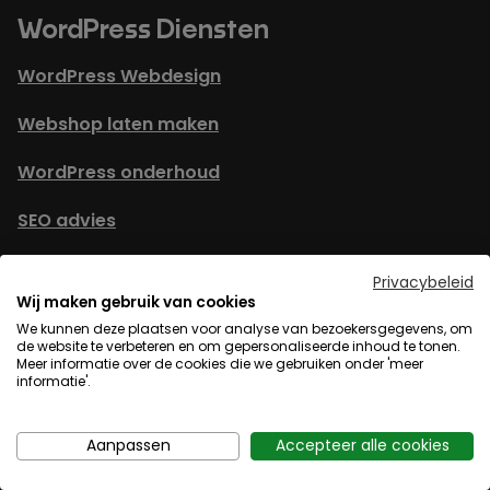
WordPress Diensten
WordPress Webdesign
Webshop laten maken
WordPress onderhoud
SEO advies
WordPress website verhuizen
Privacybeleid
Wij maken gebruik van cookies
WordPress agency
We kunnen deze plaatsen voor analyse van bezoekersgegevens, om
de website te verbeteren en om gepersonaliseerde inhoud te tonen.
WordPress tips
Meer informatie over de cookies die we gebruiken onder 'meer
informatie'.
Service
Aanpassen
Accepteer alle cookies
Over Lamper Design