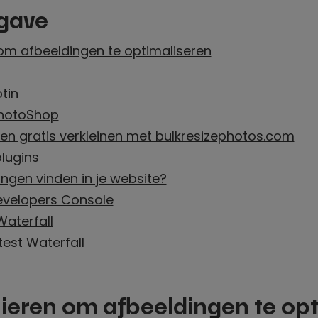
gave
 om afbeeldingen te optimaliseren
tin
PhotoShop
gen gratis verkleinen met bulkresizephotos.com
lugins
ingen vinden in je website?
evelopers Console
Waterfall
est Waterfall
nieren om afbeeldingen te op