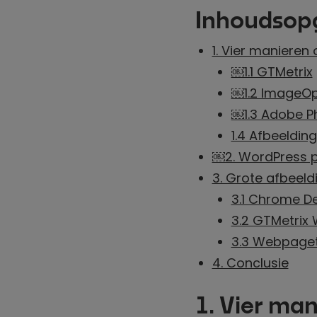
Inhoudsop
1. Vier manieren
￼1.1 GTMetrix
￼1.2 ImageOp
￼1.3 Adobe 
1.4 Afbeeldin
￼2. WordPress p
3. Grote afbeeld
3.1 Chrome D
3.2 GTMetrix 
3.3 Webpaget
4. Conclusie
1. Vier ma