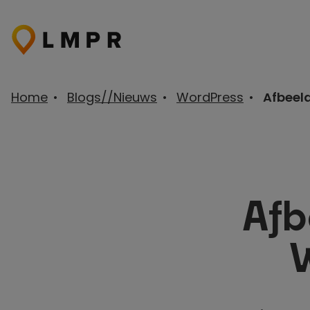
Ga
naar
de
inhoud
Home
•
Blogs//Nieuws
•
WordPress
•
Afbeeld
Afb
W