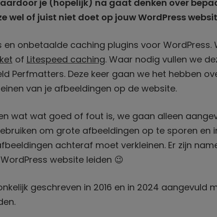
waardoor je (hopelijk) na gaat denken over bepa
e wel of juist niet doet op jouw WordPress websit
atis en onbetaalde caching plugins voor WordPress.
ket
of
Litespeed caching
. Waar nodig vullen we d
eeld Perfmatters. Deze keer gaan we het hebben ov
leinen van je afbeeldingen op de website.
n wat wat goed of fout is, we gaan alleen aange
ebruiken om grote afbeeldingen op te sporen en i
fbeeldingen achteraf moet verkleinen. Er zijn name
e WordPress website leiden 😉
pronkelijk geschreven in 2016 en in 2024 aangevuld 
den.