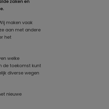
alde zaken en
e.
 Wij maken vaak
eze aan met andere
er het
ven welke
n de toekomst kunt
lijk diverse wegen
met nieuwe