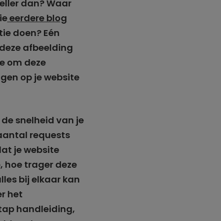
neller dan? Waar
ie
eerdere blog
atie doen? Eén
 deze afbeelding
te om deze
ngen op je website
 de snelheid van je
 aantal requests
dat je website
, hoe trager deze
les bij elkaar kan
er het
tap handleiding,