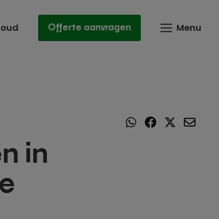
houd
Menu
Offerte aanvragen
n in
te