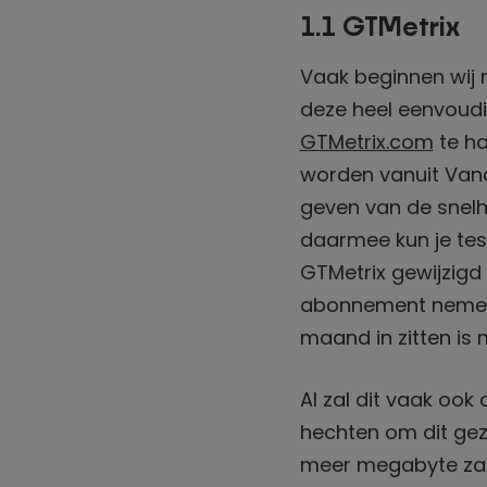
1.1 GTMetrix
Vaak beginnen wij 
deze heel eenvoudi
GTMetrix.com
te ha
worden vanuit Vanc
geven van de snelh
daarmee kun je tes
GTMetrix gewijzigd 
abonnement nemen. D
maand in zitten is m
Al zal dit vaak ook
hechten om dit gez
meer megabyte zal