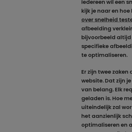
Iedereen wil een s
kijk je naar en hoe
over snelheid test
afbeelding verklei
bijvoorbeeld altij
specifieke afbeeldi
te optimaliseren.
Er zijn twee zaken
website. Dat zijn 
van belang. Elk re
geladen is. Hoe m
uiteindelijk zal w
het aanzienlijk sch
optimaliseren en a