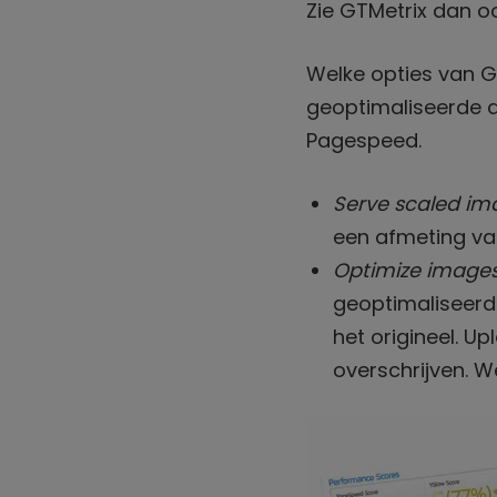
Zie GTMetrix dan o
Welke opties van GT
geoptimaliseerde a
Pagespeed.
Serve scaled im
een afmeting van
Optimize image
geoptimaliseerd
het origineel. U
overschrijven. 