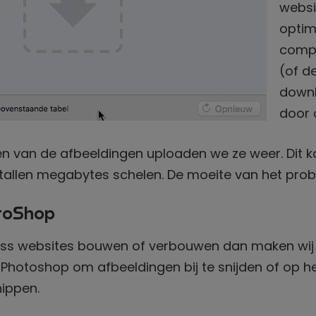
websi
optima
comp
(of d
downl
door 
en van de afbeeldingen uploaden we ze weer. Dit k
ntallen megabytes schelen. De moeite van het pro
toShop
ress websites bouwen of verbouwen dan maken wij 
Photoshop om afbeeldingen bij te snijden of op h
nippen.