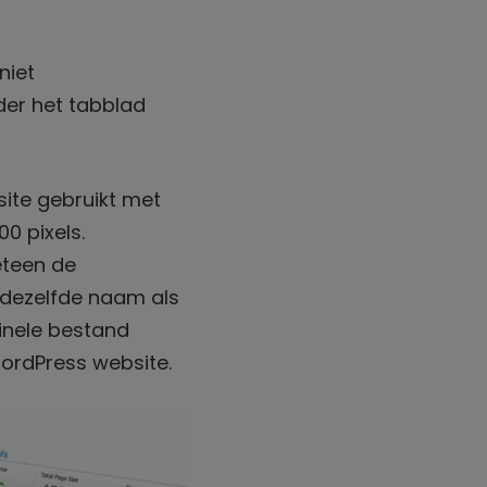
niet
der het tabblad
ite gebruikt met
0 pixels.
eteen de
 dezelfde naam als
inele bestand
ordPress website.