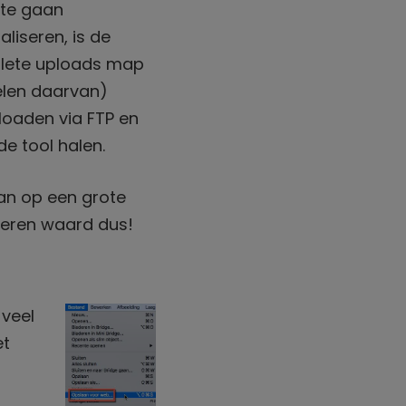
te gaan
liseren, is de
lete uploads map
elen daarvan)
oaden via FTP en
de tool halen.
an op een grote
beren waard dus!
veel
et