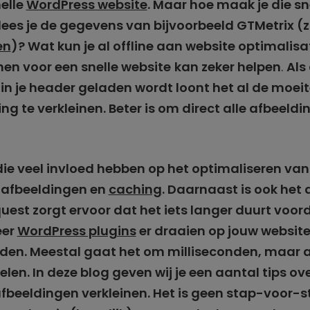
nelle
WordPress website
. Maar hoe maak je die s
 lees je de gegevens van bijvoorbeeld GTMetrix (z
en
)? Wat kun je al offline aan website optimalis
nen voor een snelle website
kan zeker helpen
.
Als
d in je header geladen wordt loont het al de moei
ng te verkleinen. Beter is om direct alle afbeeldi
 die veel invloed hebben op het optimaliseren van
je afbeeldingen en
caching
. Daarnaast is ook het
quest zorgt ervoor dat het iets langer duurt voor
eer
WordPress plugins
er draaien op jouw website
orden. Meestal gaat het om milliseconden, maar al
elen. In deze blog geven wij je een aantal tips ov
fbeeldingen verkleinen. Het is geen stap-voor-s