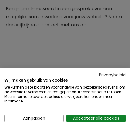
Ben je geïnteresseerd in een gesprek over een
mogelijke samenwerking voor jouw website?
Neem
dan vrijblijvend contact met ons op.
Meer artikelen
Privacybeleid
Wij maken gebruik van cookies
We kunnen deze plaatsen voor analyse van bezoekersgegevens, om
de website te verbeteren en om gepersonaliseerde inhoud te tonen.
Meer informatie over de cookies die we gebruiken onder 'meer
informatie'.
Aanpassen
Accepteer alle cookies