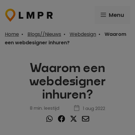
Ga
naar
Menu
de
inhoud
Home
•
Blogs//Nieuws
•
Webdesign
•
Waarom
een webdesigner inhuren?
Waarom een
webdesigner
inhuren?
8 min. leestijd
1 aug 2022