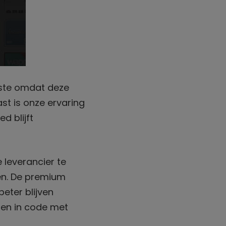
ste omdat deze
st is onze ervaring
d blijft
 leverancier te
nen. De premium
eter blijven
gen in code met