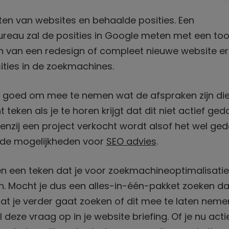
ten van websites en behaalde posities. Een
eau zal de posities in Google meten met een too
an van een redesign of compleet nieuwe website e
sities in de zoekmachines.
el goed om mee te nemen wat de afspraken zijn di
cht teken als je te horen krijgt dat dit niet actief g
enzij een project verkocht wordt alsof het wel ge
r de mogelijkheden voor
SEO advies
.
een een teken dat je voor zoekmachineoptimalisatie 
jn. Mocht je dus een alles-in-één-pakket zoeken dan
t je verder gaat zoeken of dit mee te laten nemen 
 deze vraag op in je website briefing. Of je nu act