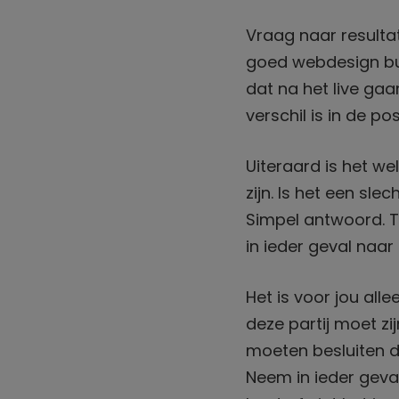
Vraag naar resulta
goed webdesign bur
dat na het live ga
verschil is in de po
Uiteraard is het w
zijn. Is het een sle
Simpel antwoord. T
in ieder geval naa
Het is voor jou all
deze partij moet zi
moeten besluiten da
Neem in ieder geval