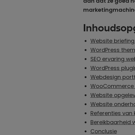
aan dat ze goed n
marketingmachine. 
Inhoudsop
Website briefin
WordPress the
SEO ervaring we
WordPress plugi
Webdesign portf
WooCommerce e
Website opgelev
Website onderh
Referenties van 
Bereikbaarheid
Conclusie