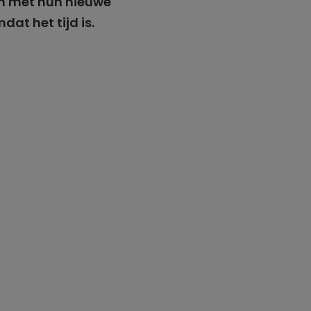
en met hun nieuwe
at het tijd is.