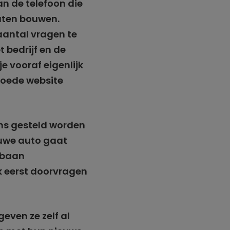
an de telefoon die
laten bouwen.
aantal vragen te
 bedrijf en de
e vooraf eigenlijk
 goede website
ons gesteld worden
ieuwe auto gaat
e baan
k eerst doorvragen
geven ze zelf al