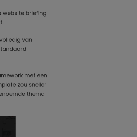
je website briefing
t.
volledig van
standaard
framework met een
late zou sneller
t genoemde thema