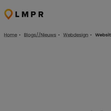
Ga
naar
de
inhoud
Home
•
Blogs//Nieuws
•
Webdesign
•
Websit