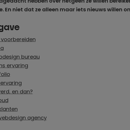
agedacht hebben over hetgeen ze willen bereik
En niet dat ze alleen maar iets nieuws willen omd
gave
g voorbereiden
ma
bdesign bureau
ns ervaring
olio
rvaring
erd, en dan?
oud
klanten
 webdesign agency