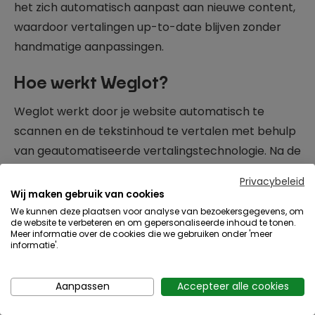
het zich automatisch aanpast aan nieuwe content,
waardoor vertalingen up-to-date blijven zonder
handmatige aanpassingen.
Hoe werkt Weglot?
Weglot werkt door je website automatisch te
scannen en de tekstinhoud te vertalen met behulp
van geautomatiseerde vertalingstechnologie. Na de
automatische vertaling kun je de vertalingen
Privacybeleid
handmatig bewerken via een gebruiksvriendelijk
Wij maken gebruik van cookies
dashboard. Bovendien biedt Weglot de mogelijkheid
We kunnen deze plaatsen voor analyse van bezoekersgegevens, om
de website te verbeteren en om gepersonaliseerde inhoud te tonen.
om professionele vertalers in te schakelen voor
Meer informatie over de cookies die we gebruiken onder 'meer
informatie'.
specifieke content, wat vooral handig is voor
complexe of gespecialiseerde teksten. De plug-in
Aanpassen
Accepteer alle cookies
voegt automatisch een taalwisselaar toe aan je
website, waardoor bezoekers gemakkelijk kunnen