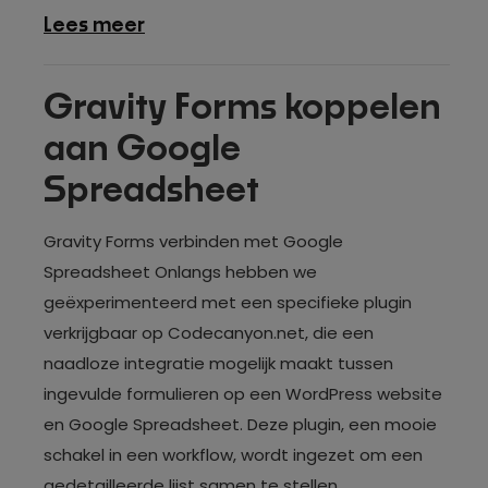
over
Lees meer
Wat
is
Gravity Forms koppelen
Gravity
aan Google
Forms
shortcode?
Spreadsheet
Gravity Forms verbinden met Google
Spreadsheet Onlangs hebben we
geëxperimenteerd met een specifieke plugin
verkrijgbaar op Codecanyon.net, die een
naadloze integratie mogelijk maakt tussen
ingevulde formulieren op een WordPress website
en Google Spreadsheet. Deze plugin, een mooie
schakel in een workflow, wordt ingezet om een
gedetailleerde lijst samen te stellen...