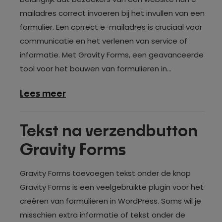
mailadres correct invoeren bij het invullen van een
formulier. Een correct e-mailadres is cruciaal voor
communicatie en het verlenen van service of
informatie. Met Gravity Forms, een geavanceerde
tool voor het bouwen van formulieren in...
over
Lees meer
E-
mailadres
Tekst na verzendbutton
validatie
Gravity Forms
in
Gravity
Gravity Forms toevoegen tekst onder de knop
Forms
Gravity Forms is een veelgebruikte plugin voor het
creëren van formulieren in WordPress. Soms wil je
misschien extra informatie of tekst onder de