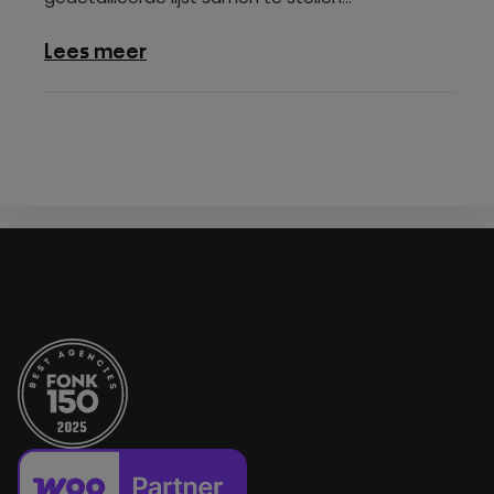
over
Lees meer
Gravity
Forms
koppelen
aan
Google
Spreadsheet