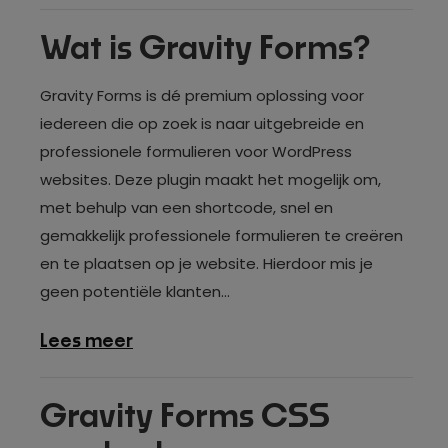
Gravity
Forms
Wat is Gravity Forms?
meldingen
instellen
Gravity Forms is dé premium oplossing voor
iedereen die op zoek is naar uitgebreide en
professionele formulieren voor WordPress
websites. Deze plugin maakt het mogelijk om,
met behulp van een shortcode, snel en
gemakkelijk professionele formulieren te creëren
en te plaatsen op je website. Hierdoor mis je
geen potentiële klanten...
over
Lees meer
Wat
is
Gravity Forms CSS
Gravity