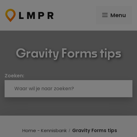
Ga
naar
Menu
de
inhoud
Gravity Forms tips
Zoeken:
Home - Kennisbank
Gravity Forms tips