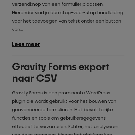
verzendknop van een formulier plaatsen.
Hieronder vind je een stap-voor-stap handleiding
voor het toevoegen van tekst onder een button
van...
over
Lees meer
Tekst
na
Gravity Forms export
verzendbutton
naar CSV
Gravity
Forms
Gravity Forms is een prominente WordPress
plugin die wordt gebruikt voor het bouwen van
geavanceerde formulieren. Het bevat talrijke
functies en tools om gebruikersgegevens
effectief te verzamelen. Echter, het analyseren
van deze gegevens binnen het platform kan