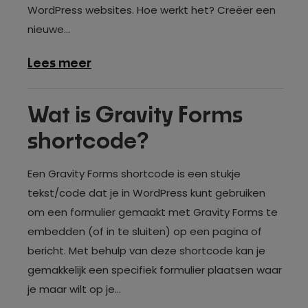
WordPress websites. Hoe werkt het? Creëer een
nieuwe...
over
Lees meer
Gravity
Forms
Wat is Gravity Forms
afhalen
shortcode?
met
datum
Een Gravity Forms shortcode is een stukje
en
tekst/code dat je in WordPress kunt gebruiken
tijdstip
om een formulier gemaakt met Gravity Forms te
embedden (of in te sluiten) op een pagina of
bericht. Met behulp van deze shortcode kan je
gemakkelijk een specifiek formulier plaatsen waar
je maar wilt op je...