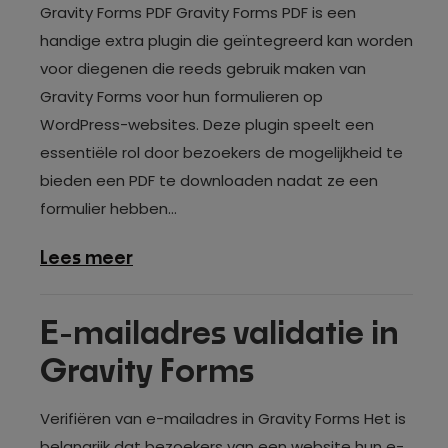
Gravity Forms PDF Gravity Forms PDF is een
handige extra plugin die geïntegreerd kan worden
voor diegenen die reeds gebruik maken van
Gravity Forms voor hun formulieren op
WordPress-websites. Deze plugin speelt een
essentiële rol door bezoekers de mogelijkheid te
bieden een PDF te downloaden nadat ze een
formulier hebben...
over
Lees meer
Wat
is
E-mailadres validatie in
Gravity
Gravity Forms
Forms
PDF?
Verifiëren van e-mailadres in Gravity Forms Het is
belangrijk dat bezoekers van een website hun e-