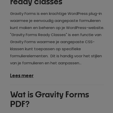
ready classes
Forms?
Gravity Forms is een krachtige WordPress plug-in
waarmee je eenvoudig aangepaste formulieren
kunt maken en beheren op je WordPress-website.
"Gravity Forms Ready Classes" is een functie van
Gravity Forms waarmee je aangepaste CSS-
klassen kunt toepassen op specifieke
formulierelementen. Dit is handig voor het stijlen
van je formulieren en het aanpassen...
over
Lees meer
Gravity
Forms
Wat is Gravity Forms
CSS
PDF?
ready
classes