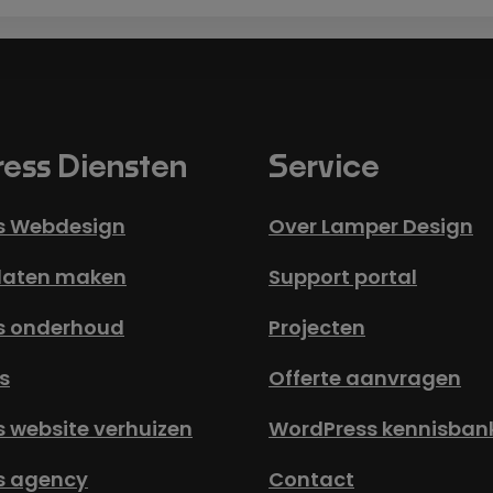
ess Diensten
Service
s Webdesign
Over Lamper Design
laten maken
Support portal
s onderhoud
Projecten
s
Offerte aanvragen
 website verhuizen
WordPress kennisban
s agency
Contact