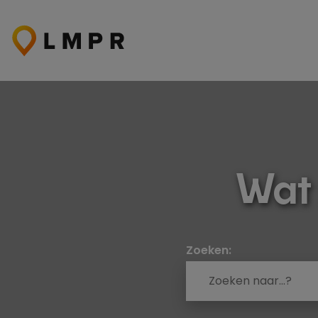
Ga
naar
de
inhoud
Wat
Zoeken: