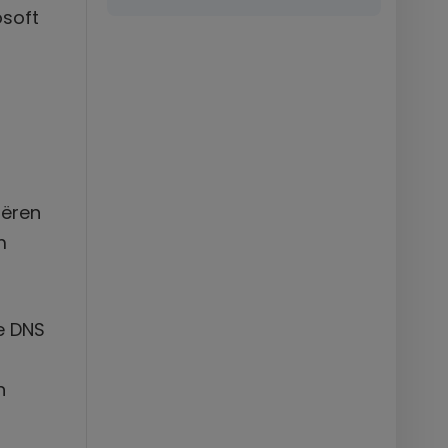
osoft
iëren
m
e DNS
n