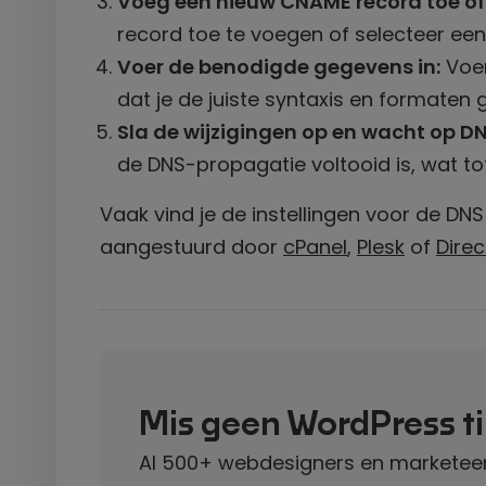
Voeg een nieuw CNAME record toe of
record toe te voegen of selecteer ee
Voer de benodigde gegevens in:
Voer
dat je de juiste syntaxis en formaten 
Sla de wijzigingen op en wacht op D
de DNS-propagatie voltooid is, wat to
Vaak vind je de instellingen voor de DNS 
aangestuurd door
cPanel
,
Plesk
of
Dire
Mis geen WordPress t
Al 500+ webdesigners en marketeer