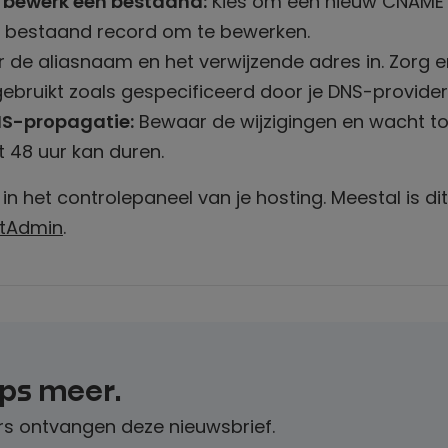
 bewerk een bestaand:
Kies om een nieuw CNAME
n bestaand record om te bewerken.
 de aliasnaam en het verwijzende adres in. Zorg e
gebruikt zoals gespecificeerd door je DNS-provider
NS-propagatie:
Bewaar de wijzigingen en wacht t
t 48 uur kan duren.
in het controlepaneel van je hosting. Meestal is dit
ctAdmin
.
ips meer.
s ontvangen deze nieuwsbrief.